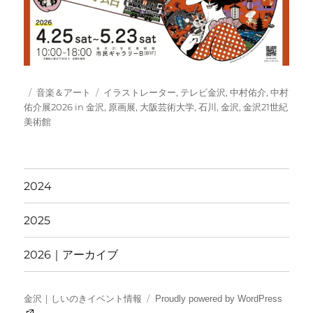
投
カ
タ
音楽＆アート
イラストレーター
,
テレビ金沢
,
中村佑介
,
中村
稿
テ
グ
佑介展2026 in 金沢
,
原画展
,
大阪芸術大学
,
石川
,
金沢
,
金沢21世紀
日:
ゴ
美術館
リ
ー
2024
2025
2026｜アーカイブ
金沢｜しいのきイベント情報
Proudly powered by WordPress