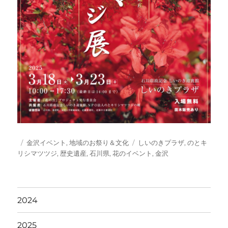
投
カ
タ
金沢イベント
,
地域のお祭り＆文化
しいのきプラザ
,
のとキ
稿
テ
グ
リシマツツジ
,
歴史遺産
,
石川県
,
花のイベント
,
金沢
日:
ゴ
リ
ー
2024
2025