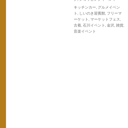
日:
ゴ
タ
キッチンカー
,
グルメイベン
リ
グ
ト
,
しいのき迎賓館
,
フリーマ
ー
ーケット
,
マーケットフェス
,
古着
,
石川イベント
,
金沢
,
雑貨
,
音楽イベント