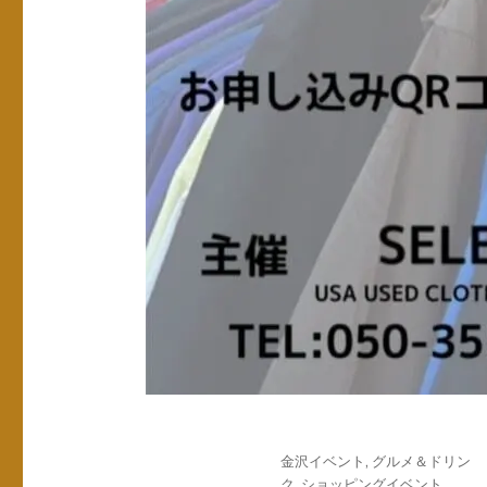
投
カ
金沢イベント
,
グルメ＆ドリン
稿
テ
ク
,
ショッピングイベント