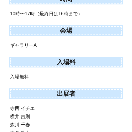
10時〜17時（最終日は16時まで）
会場
ギャラリーA
入場料
入場無料
出展者
寺西 イチエ
横井 吉則
森川 千春