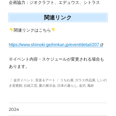
企画協力：ジオクラフト、エデュウス、シトラス
関連リンク
関連リンクはこちら
https://www.shiinoki-geihinkan.jp/event/detail/207
※イベント内容・スケジュールが変更される場合も
あります。
投
カ
タ
金沢イベント
,
音楽＆アート
うちわ展
,
ガラス作品展
,
しいの
稿
テ
グ
き迎賓館
,
伝統工芸
,
夏の展示会
,
日本の暮らし
,
金沢
,
風鈴
日:
ゴ
リ
ー
2024